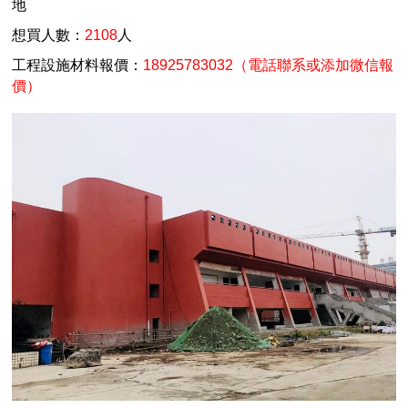
地
想買人數：
2108
人
工程設施材料報價：
18925783032（電話聯系或添加微信報
價）